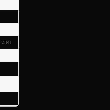
 21141