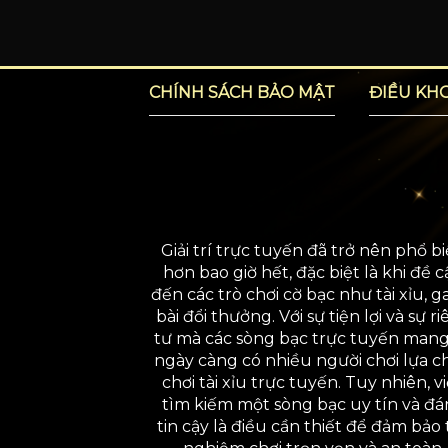
CHÍNH SÁCH BẢO MẬT
ĐIỀU KH
Giải trí trực tuyến đã trở nên phổ b
hơn bao giờ hết, đặc biệt là khi đề 
đến các trò chơi cờ bạc như tài xỉu, 
bài đổi thưởng. Với sự tiện lợi và sự r
tư mà các sòng bạc trực tuyến mang 
ngày càng có nhiều người chơi lựa c
chơi tài xỉu trực tuyến. Tuy nhiên, v
tìm kiếm một sòng bạc uy tín và đ
tin cậy là điều cần thiết để đảm bảo t