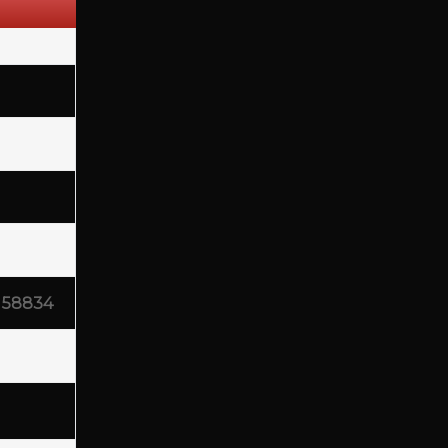
- 58834