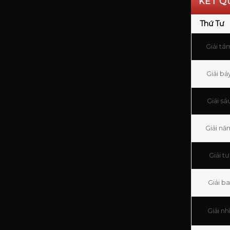
KẾT Q
Thứ Tư
Giải tá
Giải bả
Giải sá
Giải nă
Giải tư
Giải b
Giải nh