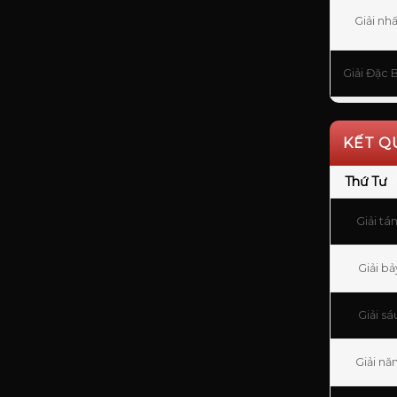
Giải nhấ
Giải Đặc B
KẾT Q
Thứ Tư
Giải tá
Giải bả
Giải sá
Giải n