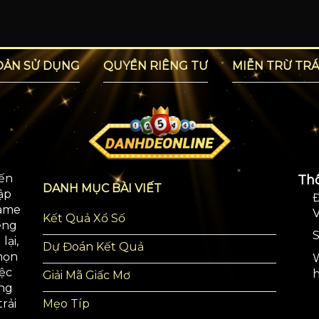
OẢN SỬ DỤNG
QUYỀN RIÊNG TƯ
MIỄN TRỪ TR
iến
Thô
DANH MỤC BÀI VIẾT
cập
Đ
game
V
Kết Quả Xổ Số
iêng
S
lại,
Dự Đoán Kết Quả
họn
W
iệc
h
Giải Mã Giấc Mơ
áng
Mẹo Típ
rải