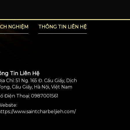
ÁCH NGHIỆM
THÔNG TIN LIÊN HỆ
ng Tin Liên Hệ
ịa Chỉ:
51 Ng. 165 Đ. Cầu Giấy, Dịch
ọng, Cầu Giấy, Hà Nội, Việt Nam
ố Điện Thoại: ̣
0987001561
ebsite:
ttps://www.saintcharbeljieh.com/