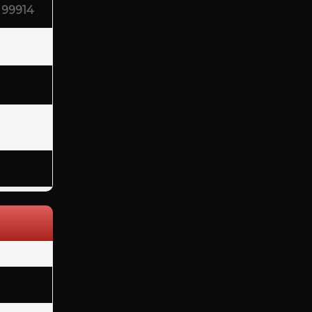
- 99914