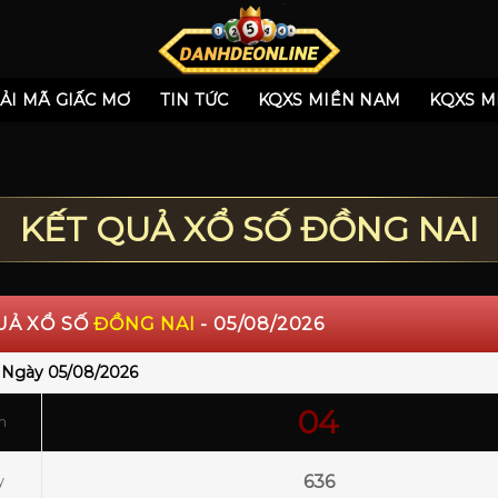
IẢI MÃ GIẤC MƠ
TIN TỨC
KQXS MIỀN NAM
KQXS M
KẾT QUẢ XỔ SỐ ĐỒNG NAI
UẢ XỔ SỐ
ĐỒNG NAI
-
05/08/2026
-
Ngày
05/08/2026
04
m
636
y