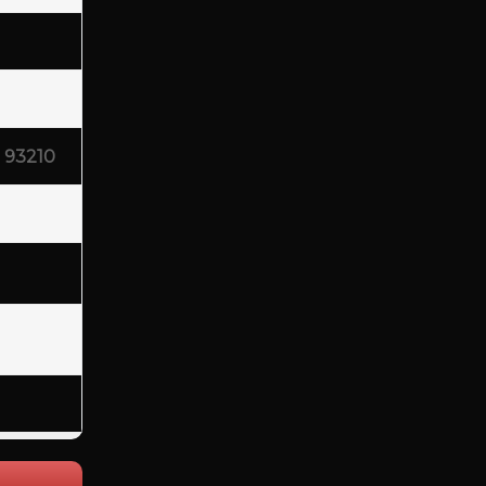
- 93210